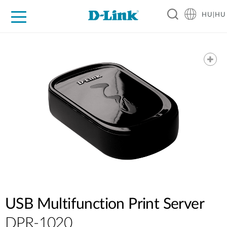
HU|HU
Otthoni Megoldások
Üzleti Megoldások
Ipar
Támogatás
Resources
Partnerek
USB Multifunction Print Server
DPR-1020