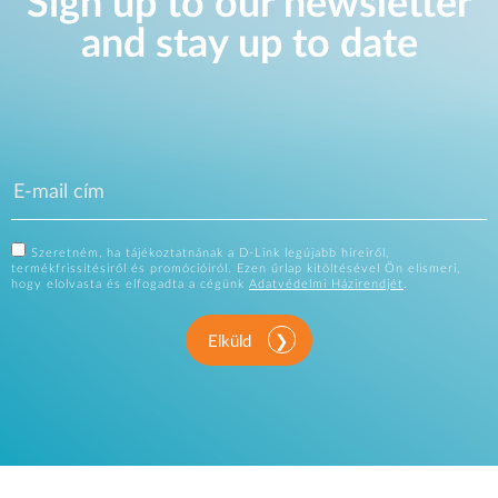
Sign up to our newsletter
and stay up to date
Szeretném, ha tájékoztatnának a D-Link legújabb híreiről,
termékfrissítésiről és promócióiról. Ezen űrlap kitöltésével Ön elismeri,
hogy elolvasta és elfogadta a cégünk
Adatvédelmi Házirendjét
.
Elküld