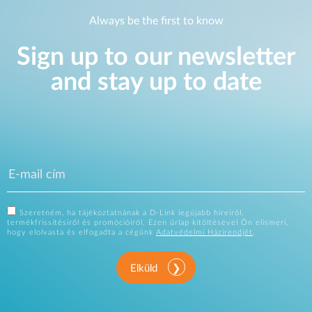
Always be the first to know
Sign up to our newsletter
and stay up to date
Szeretném, ha tájékoztatnának a D-Link legújabb híreiről,
termékfrissítésiről és promócióiról. Ezen űrlap kitöltésével Ön elismeri,
hogy elolvasta és elfogadta a cégünk
Adatvédelmi Házirendjét
.
Elküld