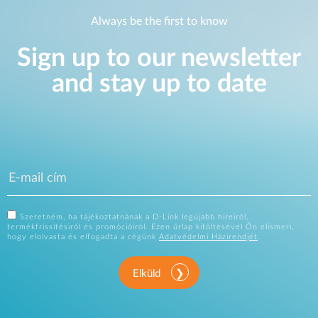
Always be the first to know
Sign up to our newsletter
and stay up to date
Szeretném, ha tájékoztatnának a D-Link legújabb híreiről,
termékfrissítésiről és promócióiról. Ezen űrlap kitöltésével Ön elismeri,
hogy elolvasta és elfogadta a cégünk
Adatvédelmi Házirendjét
.
Elküld