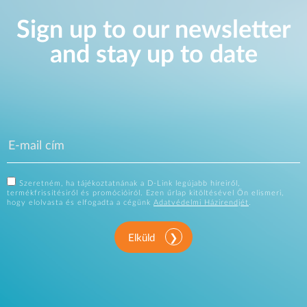
Sign up to our newsletter
and stay up to date
Szeretném, ha tájékoztatnának a D-Link legújabb híreiről,
termékfrissítésiről és promócióiról. Ezen űrlap kitöltésével Ön elismeri,
hogy elolvasta és elfogadta a cégünk
Adatvédelmi Házirendjét
.
Elküld