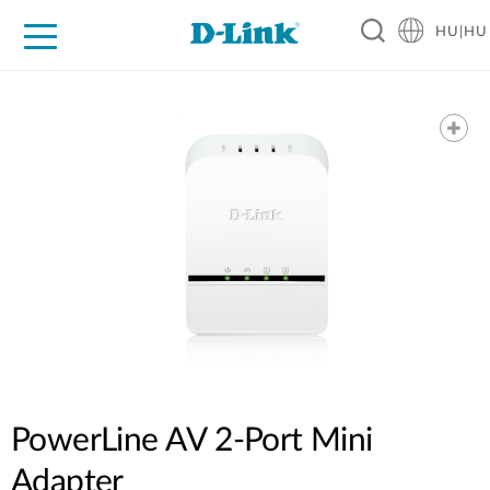
HU|HU
Otthoni Megoldások
Üzleti Megoldások
Ipar
Támogatás
Resources
Partnerek
PowerLine AV 2-Port Mini
Adapter