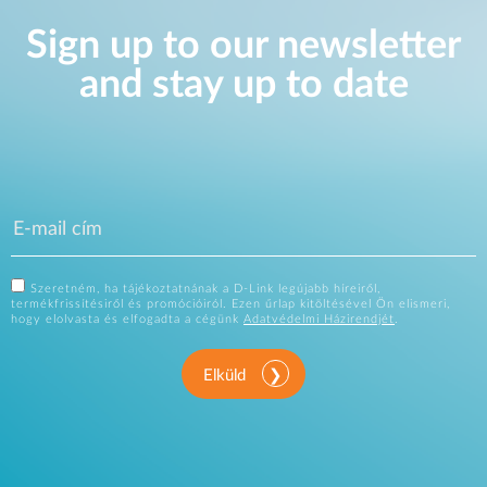
Sign up to our newsletter
and stay up to date
Szeretném, ha tájékoztatnának a D-Link legújabb híreiről,
termékfrissítésiről és promócióiról. Ezen űrlap kitöltésével Ön elismeri,
hogy elolvasta és elfogadta a cégünk
Adatvédelmi Házirendjét
.
Elküld