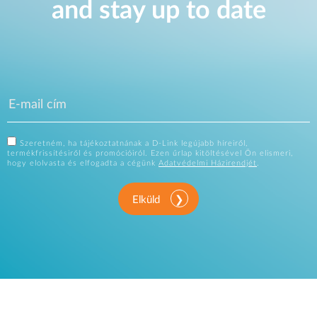
and stay up to date
Szeretném, ha tájékoztatnának a D-Link legújabb híreiről,
termékfrissítésiről és promócióiról. Ezen űrlap kitöltésével Ön elismeri,
hogy elolvasta és elfogadta a cégünk
Adatvédelmi Házirendjét
.
Elküld