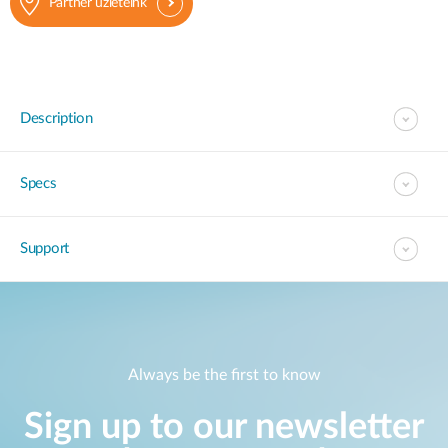
Partner üzleteink
Description
Specs
Support
Always be the first to know
Sign up to our newsletter