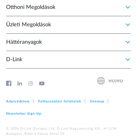
Otthoni Megoldások
Üzleti Megoldások
Háttéranyagok
D‑Link
HU|HU
Adatvédelem
Felhasználási feltételek
Sitemap
Newsletter Sign‑Up
© 2026 D‑Link (Europe) Ltd. D-Link Magyarország Kft., H-1134
Budapest, Róbert Károly körút 59