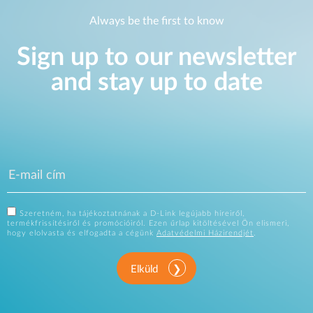
Always be the first to know
Sign up to our newsletter
and stay up to date
Szeretném, ha tájékoztatnának a D-Link legújabb híreiről,
termékfrissítésiről és promócióiról. Ezen űrlap kitöltésével Ön elismeri,
hogy elolvasta és elfogadta a cégünk
Adatvédelmi Házirendjét
.
Elküld