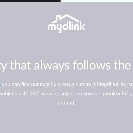
ty that always follows the 
n
you can find out exactly when a human is identified, for
 subject, with 340° viewing angles, so you can monitor kids
around.