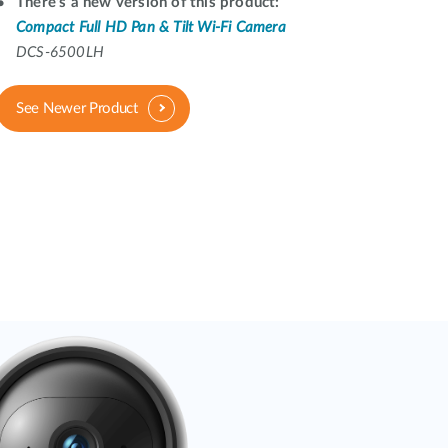
automatizálás
There's a new version of this product:
Compact Full HD Pan & Tilt Wi-Fi Camera
Okos
oszlopok
DCS-6500LH
See Newer Product