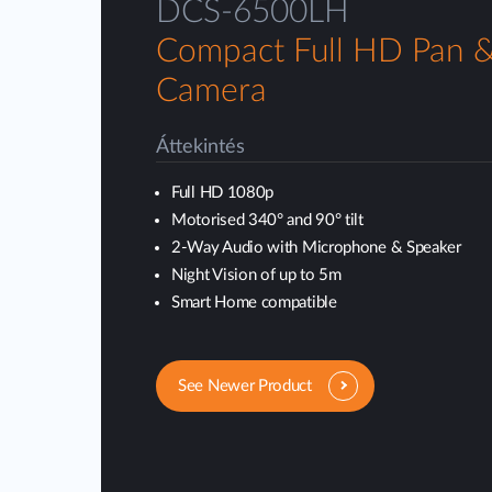
DCS-6500LH
Compact Full HD Pan & 
Camera
Áttekintés
Full HD 1080p
Motorised 340° and 90° tilt
2-Way Audio with Microphone & Speaker
Night Vision of up to 5m
Smart Home compatible
See Newer Product