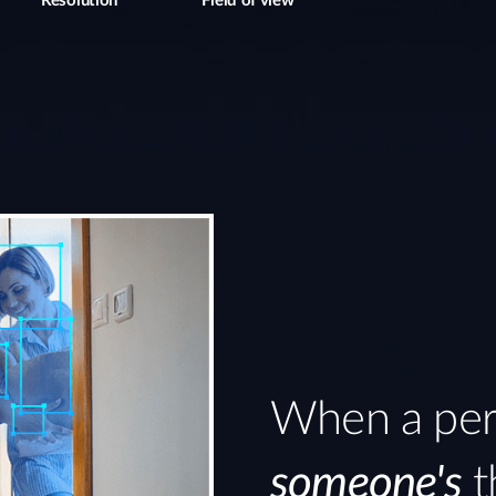
Resolution
Field of view
When a pers
someone's
t