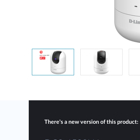
Nem
managelhető
Switchek
PoE Switch
Kiegészítők
Management
Hol
kapható
Media
Cloud
konverter
hálózati
management
Akzív optika
Hálózati
DAC kábel
vezérlő
PoE Adapter
There's a new version of this product: