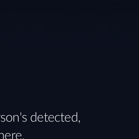
on's detected,
here.