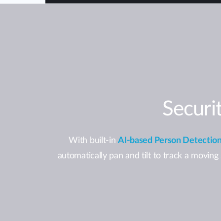
Securi
With built-in
AI-based Person Detectio
automatically pan and tilt to track a moving