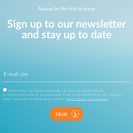
Always be the first to know
Sign up to our newsletter
and stay up to date
Szeretném, ha tájékoztatnának a D-Link legújabb híreiről,
termékfrissítésiről és promócióiról. Ezen űrlap kitöltésével Ön elismeri,
hogy elolvasta és elfogadta a cégünk
Adatvédelmi Házirendjét
.
Elküld