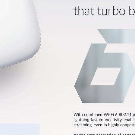
that turbo 
With combined Wi-Fi 6 802.11ax
lightning-fast connectivity, enabl
streaming, even in highly conges