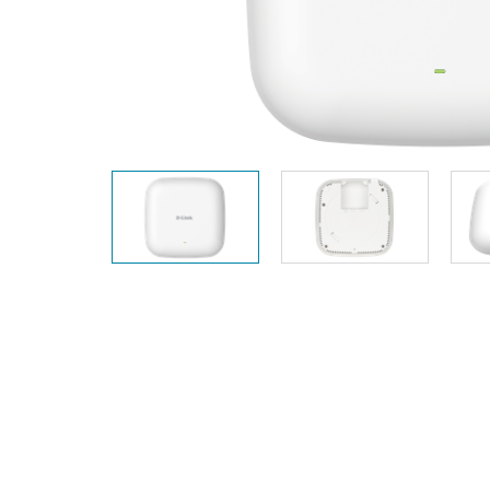
Nem
managelhető
Switchek
PoE Switch
Kiegészítők
Management
Hol
kapható
Media
Cloud
konverter
hálózati
management
Akzív optika
Hálózati
DAC kábel
vezérlő
PoE Adapter