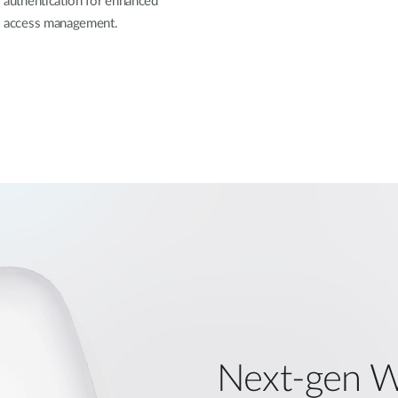
authentication for enhanced
access management.
Next‑gen W