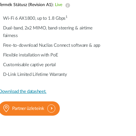
automatizálás
Termék Státusz (Revision A1):
Live
Okos
oszlopok
1
Wi-Fi 6 AX1800, up to 1.8 Gbps
Dual-band, 2x2 MIMO, band-steering & airtime
fairness
Free-to-download Nuclias Connect software & app
Flexible installation with PoE
Customisable captive portal
D-Link Limited Lifetime Warranty
Download the datasheet.
Partner üzleteink