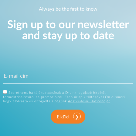
Always be the first to know
Sign up to our newsletter
and stay up to date
Szeretném, ha tájékoztatnának a D-Link legújabb híreiről,
termékfrissítésiről és promócióiról. Ezen űrlap kitöltésével Ön elismeri,
hogy elolvasta és elfogadta a cégünk
Adatvédelmi Házirendjét
.
Elküld