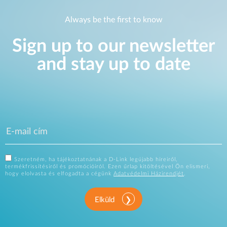
Always be the first to know
Sign up to our newsletter
and stay up to date
Szeretném, ha tájékoztatnának a D-Link legújabb híreiről,
termékfrissítésiről és promócióiról. Ezen űrlap kitöltésével Ön elismeri,
hogy elolvasta és elfogadta a cégünk
Adatvédelmi Házirendjét
.
Elküld