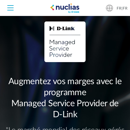
FR|FR
Nuclias Unity
Nuclias Cloud
Hardware DNH-1000
Hardware DNH-3000
Augmentez vos marges avec le
programme
Software DNC-5000
Managed Service Provider de
Software DNC-100
D‑Link