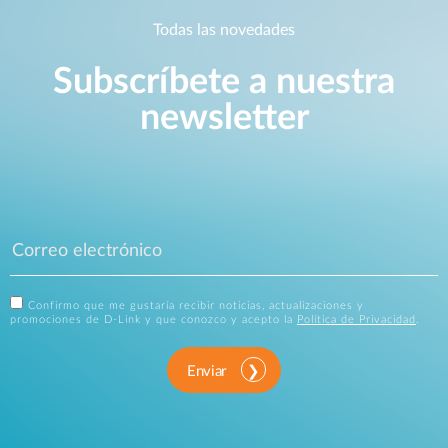
Todas las novedades
Subscríbete a nuestra
newsletter
Confirmo que me gustaría recibir noticias, actualizaciones y
promociones de D-Link y que conozco y acepto la
Política de Privacidad
.
Enviar