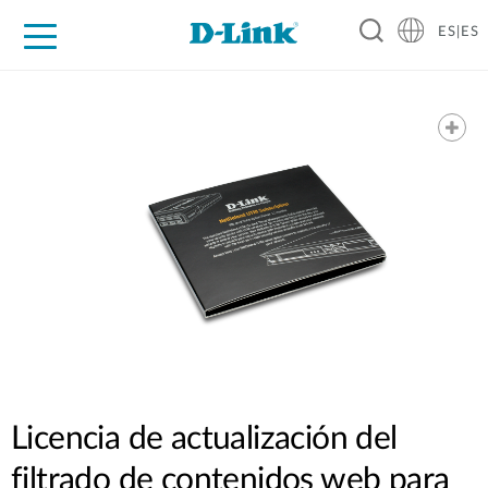
ES|ES
Hogar Digital
Empresas
Industria
Soporte
Resources
Partners
Licencia de actualización del
filtrado de contenidos web para