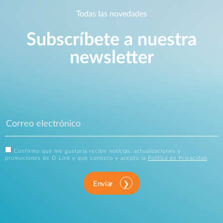
Todas las novedades
Subscríbete a nuestra
newsletter
Confirmo que me gustaría recibir noticias, actualizaciones y
promociones de D-Link y que conozco y acepto la
Política de Privacidad
.
Enviar