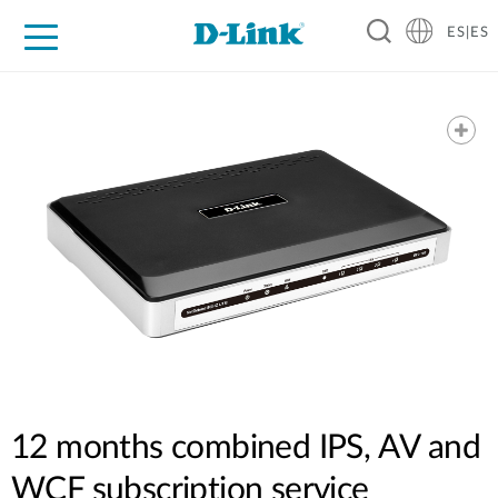
ES|ES
Hogar Digital
Empresas
Industria
Soporte
Resources
Partners
12 months combined IPS, AV and
WCF subscription service