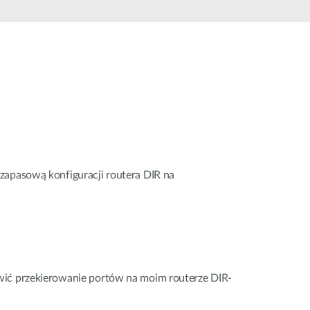
Monitoring
miejski
Automatyzacja
budynków
Inteligentne
słupy
miejskie
zapasową konfiguracji routera DIR na
wić przekierowanie portów na moim routerze DIR-