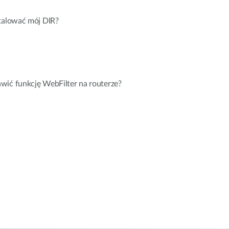
stalować mój DIR?
wić funkcję WebFilter na routerze?