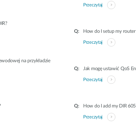
Przeczytaj
DIR?
How do I setup my router 
Przeczytaj
zewodowej na przykładzie
Jak mogę ustawić QoS En
Przeczytaj
?
How do I add my DIR 605
Przeczytaj