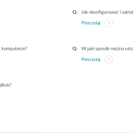
Jak skonfigurować i zain
Przeczytaj
m komputerze?
W jaki sposób można usta
Przeczytaj
dlink?