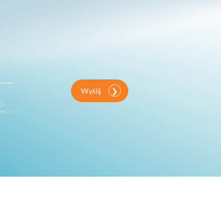
Wyślij
D-
iesz