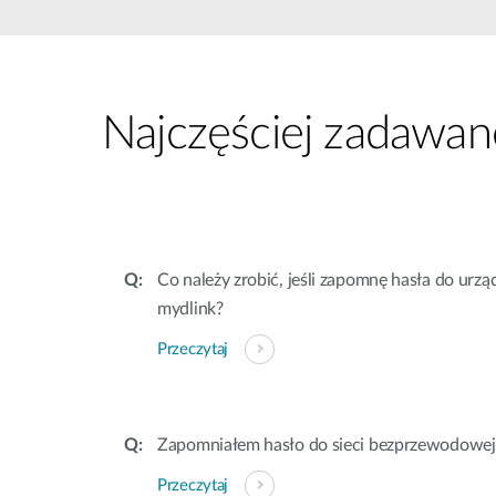
Przełączniki
niezarządzalne
Przełączniki
PoE
Najczęściej zadawan
Akcesoria
Zarządzanie
Gdzie kupić
Media
Chmurowe
konwertery
systemy
zarządzania
Moduły
światłowodowe
Kontrolery
Co należy zrobić, jeśli zapomnę hasła do urz
sieciowe
Kable DAC
mydlink?
Adaptery
Przeczytaj
PoE
Zapomniałem hasło do sieci bezprzewodowej,
Przeczytaj