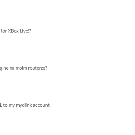
for XBox Live!?
gine na moim routerze?
L to my mydlink account