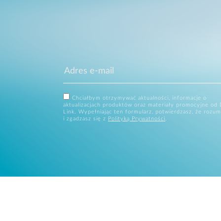
Chciałbym otrzymywać aktualności, informacje o
aktualizacjach produktów oraz materiały promocyjne od 
Link. Wypełniając ten formularz, potwierdzasz, że rozum
i zgadzasz się z
Polityką Prywatności
.