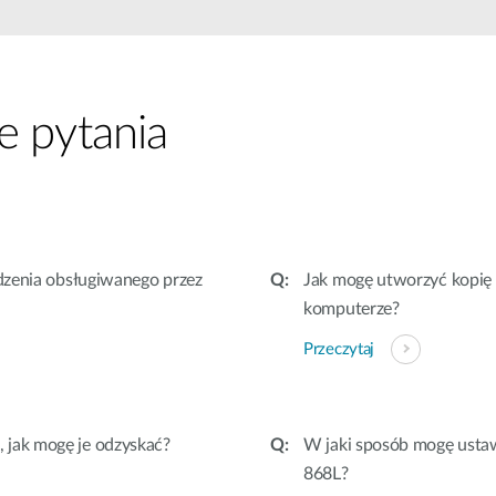
Łączność w
pojazdach
e pytania
ądzenia obsługiwanego przez
Jak mogę utworzyć kopię 
komputerze?
Przeczytaj
 jak mogę je odzyskać?
W jaki sposób mogę usta
868L?