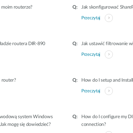
 moim routerze?
Jak skonfigurować Share
Przeczytaj
kładzie routera DIR-890
Jak ustawić filtrowanie 
Przeczytaj
 router?
How do I setup and Insta
Przeczytaj
przewodową system Windows
How do I configure my DI
. Jak mogę się dowiedzieć?
connection?