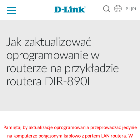
PL|PL
Dla Domu
Dla Firm
Dla Przemysłu
Gdzie Kupić
Wsparcie
Materiały
Partnerzy
Jak zaktualizować
oprogramowanie w
routerze na przykładzie
routera DIR-890L
Pamiętaj by aktualizacje oprogramowania przeprowadzać jedynie
na komputerze połączonym kablowo z portem LAN routera. W