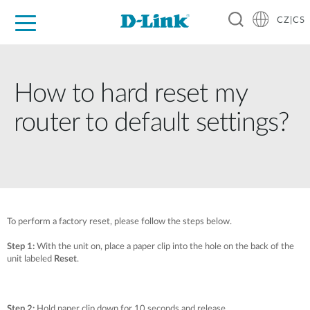
CZ|CS
Pro domácnost
Pro firmu
Pro průmysl
Kde koupit
Podpora
Zdroje
Partneři
How to hard reset my
router to default settings?
To perform a factory reset, please follow the steps below.
Step 1:
With the unit on, place a paper clip into the hole on the back of the
unit labeled
Reset
.
Step 2:
Hold paper clip down for 10 seconds and release.