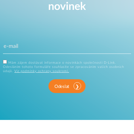
novinek
Mám zájem dostávat informace o novinkách společnosti D-Link.
Odesláním tohoto formuláře souhlasíte se zpracováním vašich osobních
údajů.
Viz podmínky ochrany soukromí.
Odeslat