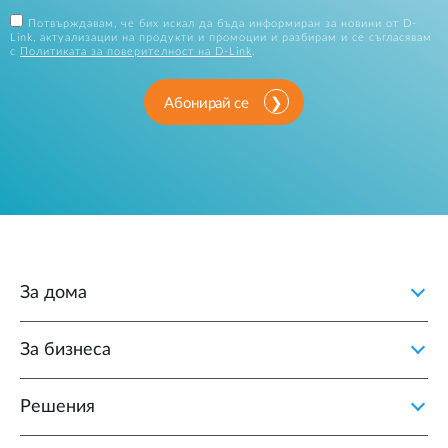
Потвърждавам, че бих искал да бъда информиран за новини от D-
Link, актуализации на продукти и промоции и разбирам и се съгласявам
с
Политиката за поверителност на D-Link
.
Абонирай се
За дома
За бизнеса
Решения