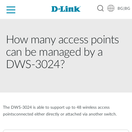
BG|BG
For Home
For Business
For Industry
Where to Buy
Support
Resources
Partners
How many access points
can be managed by a
DWS-3024?
The DWS-3024 is able to support up to 48 wireless access
pointsconnected either directly or attached via another switch.