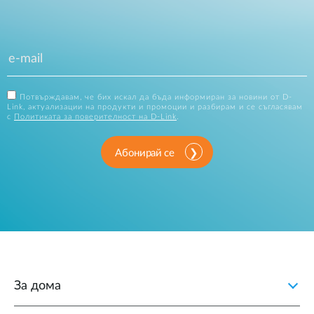
Потвърждавам, че бих искал да бъда информиран за новини от D-
Link, актуализации на продукти и промоции и разбирам и се съгласявам
с
Политиката за поверителност на D-Link
.
Абонирай се
За дома