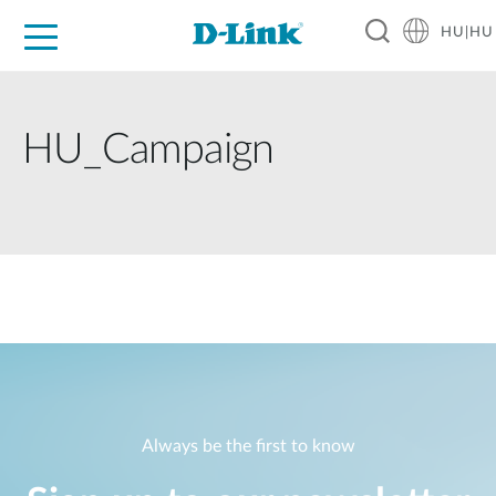
HU|HU
Otthoni Megoldások
Üzleti Megoldások
Ipar
Támogatás
Resources
Partnerek
HU_Campaign
Always be the first to know