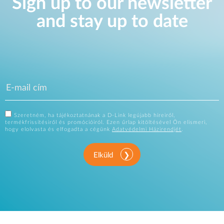
Sign up to our newsletter
and stay up to date
Szeretném, ha tájékoztatnának a D-Link legújabb híreiről,
termékfrissítésiről és promócióiról. Ezen űrlap kitöltésével Ön elismeri,
hogy elolvasta és elfogadta a cégünk
Adatvédelmi Házirendjét
.
Elküld