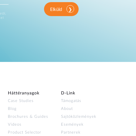
Elküld
ről,
vel
Háttéranyagok
D‑Link
Case Studies
Támogatás
Blog
About
Brochures & Guides
Sajtóközlemények
Videos
Események
Product Selector
Partnerek