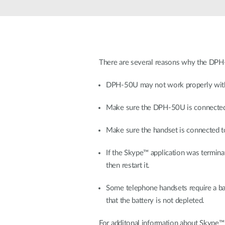
Nem
managelhető
Switchek
PoE Switch
There are several reasons why the DPH-
Kiegészítők
Management
Hol
kapható
DPH-50U may not work properly with
Media
Cloud
konverter
hálózati
Make sure the DPH-50U is connected 
management
Akzív optika
Hálózati
Make sure the handset is connected t
DAC kábel
vezérlő
PoE Adapter
If the Skype™ application was termi
then restart it.
Some telephone handsets require a batt
that the battery is not depleted.
For additonal information about Skype™, 