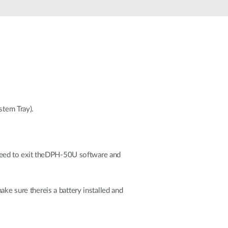
automatizálás
Okos
oszlopok
tem Tray).
need to exit theDPH-50U software and
ake sure thereis a battery installed and