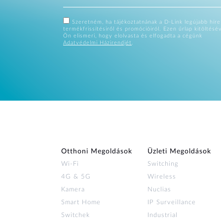
Szeretném, ha tájékoztatnának a D-Link legújabb hírei
termékfrissítésiről és promócióiról. Ezen űrlap kitöltésé
Ön elismeri, hogy elolvasta és elfogadta a cégünk
Adatvédelmi Házirendjét
.
Otthoni Megoldások
Üzleti Megoldások
Wi‑Fi
Switching
4G & 5G
Wireless
Kamera
Nuclias
Smart Home
IP Surveillance
Switchek
Industrial