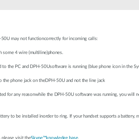
50U may not functioncorrectly for incoming calls:
 some 4 wire (multiline)phones.
to the PC and DPH-50Usoftware is running (blue phone icon in the Sys
o the phone jack on theDPH-50U and not the line jack
nated for any reasonwhile the DPH-50U software was running, you will 
ery to be installed inorder to ring. If your handset supports a battery, m
please visit the
Skype™knowledge base
.