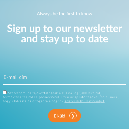
Always be the first to know
Sign up to our newsletter
and stay up to date
Szeretném, ha tájékoztatnának a D-Link legújabb híreiről,
termékfrissítésiről és promócióiról. Ezen űrlap kitöltésével Ön elismeri,
hogy elolvasta és elfogadta a cégünk
Adatvédelmi Házirendjét
.
Elküld