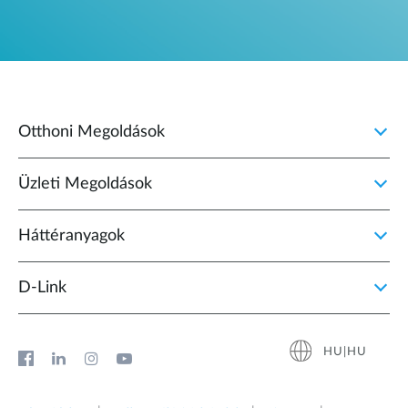
Otthoni Megoldások
Üzleti Megoldások
Háttéranyagok
D‑Link
HU|HU