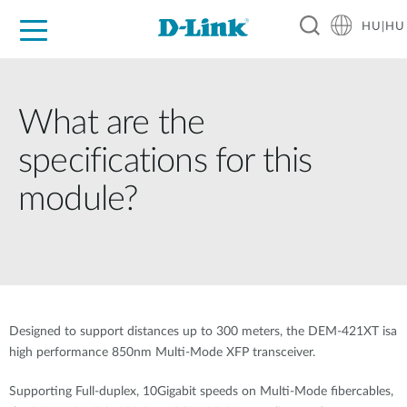
HU|HU
Otthoni Megoldások
Üzleti Megoldások
Ipar
Támogatás
Resources
Partnerek
What are the
specifications for this
module?
Designed to support distances up to 300 meters, the DEM-421XT isa
high performance 850nm Multi-Mode XFP transceiver.
Supporting Full-duplex, 10Gigabit speeds on Multi-Mode fibercables,