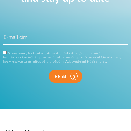
Szeretném, ha tájékoztatnának a D-Link legújabb híreiről,
termékfrissítésiről és promócióiról. Ezen űrlap kitöltésével Ön elismeri,
hogy elolvasta és elfogadta a cégünk
Adatvédelmi Házirendjét
.
Elküld