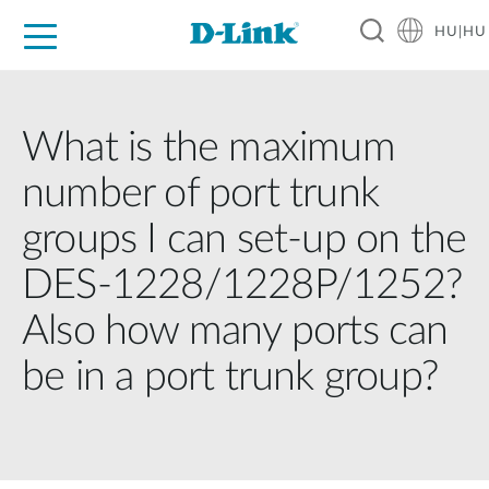
HU|HU
Otthoni Megoldások
Üzleti Megoldások
Ipar
Támogatás
Resources
Partnerek
What is the maximum
number of port trunk
groups I can set-up on the
DES-1228/1228P/1252?
Also how many ports can
be in a port trunk group?