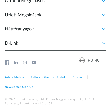
Otthoni Megoldások
Üzleti Megoldások
Háttéranyagok
D‑Link
HU|HU
Adatvédelem
Felhasználási feltételek
Sitemap
Newsletter Sign‑Up
© 2026 D‑Link (Europe) Ltd. D-Link Magyarország Kft., H-1134
Budapest, Róbert Károly körút 59