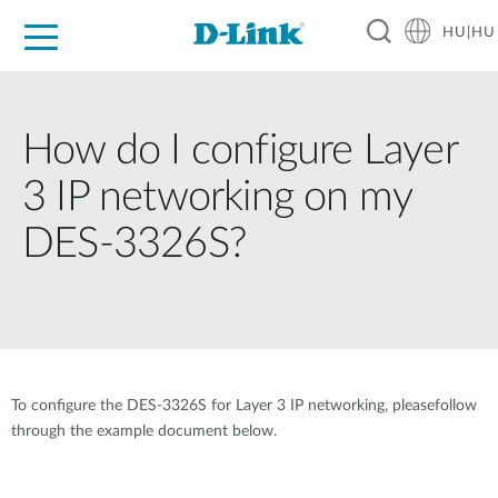
HU|HU
Otthoni Megoldások
Üzleti Megoldások
Ipar
Támogatás
Resources
Partnerek
How do I configure Layer
3 IP networking on my
DES-3326S?
To configure the DES-3326S for Layer 3 IP networking, pleasefollow
through the example document below.