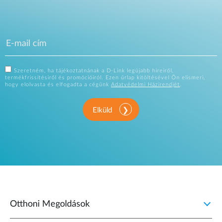
Szeretném, ha tájékoztatnának a D-Link legújabb híreiről,
termékfrissítésiről és promócióiról. Ezen űrlap kitöltésével Ön elismeri,
hogy elolvasta és elfogadta a cégünk
Adatvédelmi Házirendjét
.
Elküld
Otthoni Megoldások