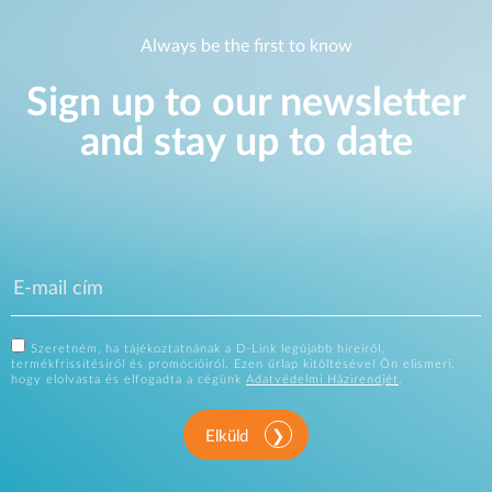
Always be the first to know
Sign up to our newsletter
and stay up to date
Szeretném, ha tájékoztatnának a D-Link legújabb híreiről,
termékfrissítésiről és promócióiról. Ezen űrlap kitöltésével Ön elismeri,
hogy elolvasta és elfogadta a cégünk
Adatvédelmi Házirendjét
.
Elküld