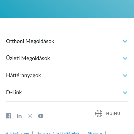
Otthoni Megoldások
Üzleti Megoldások
Háttéranyagok
D‑Link
HU|HU
Adatvédelem
Felhasználási feltételek
Sitemap