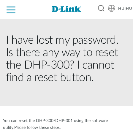
HU|HU
Otthoni Megoldások
Üzleti Megoldások
Ipar
Támogatás
Resources
Partnerek
I have lost my password.
Is there any way to reset
the DHP-300? I cannot
find a reset button.
You can reset the DHP-300/DHP-301 using the software
utility.Please follow these steps: