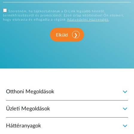
Szeretném, ha tájékoztatnának a D-Link legújabb híreiről,
termékfrissítésiről és promócióiról. Ezen űrlap kitöltésével Ön elismeri,
hogy elolvasta és elfogadta a cégünk
Adatvédelmi Házirendjét
.
Elküld
Otthoni Megoldások
Üzleti Megoldások
Háttéranyagok