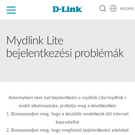
HU|HU
Otthoni Megoldások
Üzleti Megoldások
Ipar
Támogatás
Resources
Partnerek
Mydlink Lite
bejelentkezési problémák
Amennyiben nem tud bejelentkezin a mydlink Lite/mydlink +
mobil alkalmazásba, próbálja meg a következőket:
1. Bizonyosodjon meg, hogy a készülék rendelkezik élő internet
kapcsolattal
2. Bizonyosodjon meg, hogy megfelelő bejelentkezési adatokat