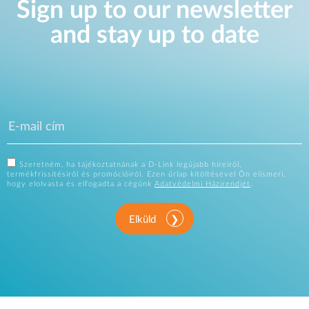
Sign up to our newsletter
and stay up to date
Szeretném, ha tájékoztatnának a D-Link legújabb híreiről,
termékfrissítésiről és promócióiról. Ezen űrlap kitöltésével Ön elismeri,
hogy elolvasta és elfogadta a cégünk
Adatvédelmi Házirendjét
.
Elküld