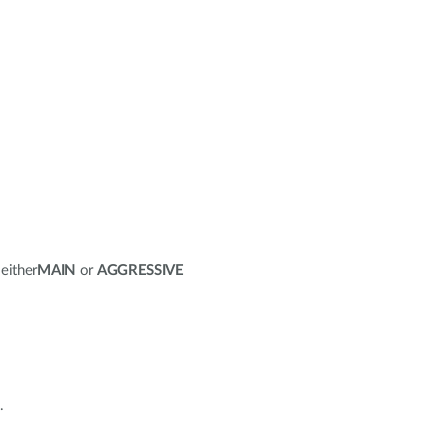
either
MAIN
or
AGGRESSIVE
.