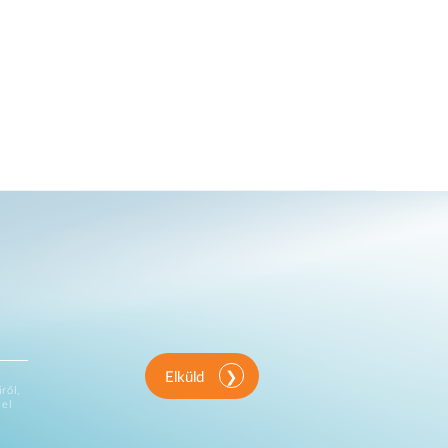
Elküld
ről,
vel