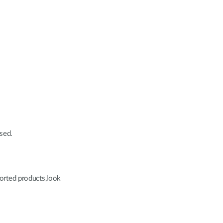
sed.
ported products,look