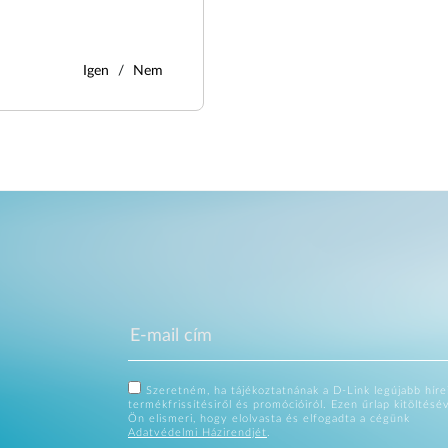
Igen
Nem
Szeretném, ha tájékoztatnának a D-Link legújabb hírei
termékfrissítésiről és promócióiról. Ezen űrlap kitöltésé
Ön elismeri, hogy elolvasta és elfogadta a cégünk
Adatvédelmi Házirendjét
.