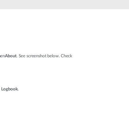
automatizálás
Okos
oszlopok
hen
About
. See screenshot below. Check
Logbook.