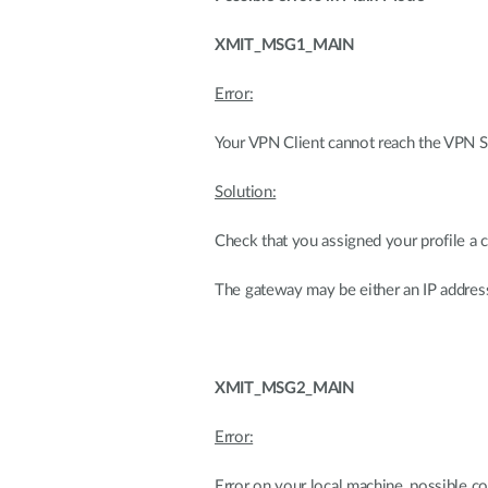
XMIT_MSG1_MAIN
Error:
Your VPN Client cannot reach the VPN S
Solution:
Check that you assigned your profile a c
The gateway may be either an IP address
XMIT_MSG2_MAIN
Error:
Error on your local machine, possible co