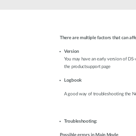
Nem
managelhető
Switchek
PoE Switch
There are multiple factors that can af
Kiegészítők
Management
Hol
kapható
Version
Media
Cloud
You may have an early version of D
konverter
hálózati
the productsupport page
management
Akzív optika
Hálózati
DAC kábel
Logbook
vezérlő
PoE Adapter
A good way of troubleshooting the N
Troubleshooting:
Possible errors in Main Mode