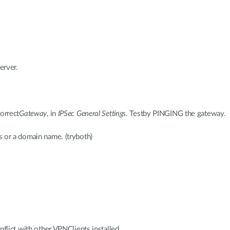
erver.
orrect
Gateway
, in
IPSec General Settings
. Testby PINGING the gateway.
 or a domain name. (tryboth)
nflict with other VPNClients installed.