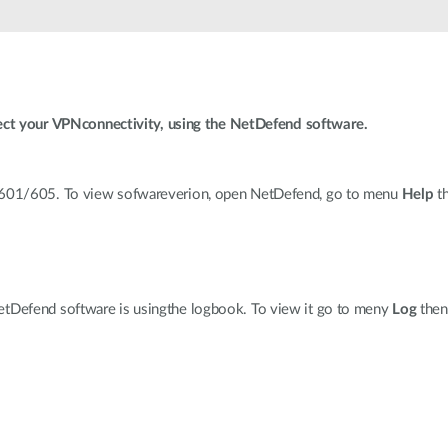
fect your VPNconnectivity, using the NetDefend software.
S-601/605. To view sofwareverion, open NetDefend, go to menu
Help
t
etDefend software is usingthe logbook. To view it go to meny
Log
then