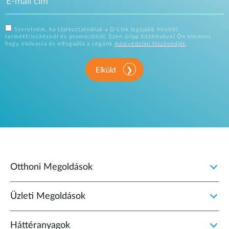
Szeretném, ha tájékoztatnának a D-Link legújabb híreiről,
termékfrissítésiről és promócióiról. Ezen űrlap kitöltésével Ön elismeri,
hogy elolvasta és elfogadta a cégünk
Adatvédelmi Házirendjét
.
Elküld
Otthoni Megoldások
Üzleti Megoldások
Háttéranyagok