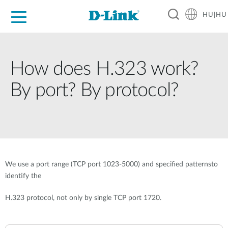
HU|HU
Otthoni Megoldások
Üzleti Megoldások
Ipar
Támogatás
Resources
Partnerek
How does H.323 work?
By port? By protocol?
We use a port range (TCP port 1023-5000) and specified patternsto
identify the
H.323 protocol, not only by single TCP port 1720.