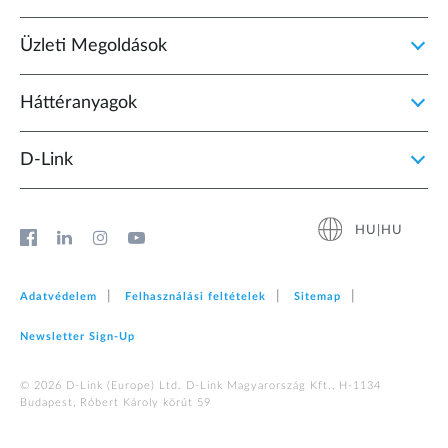
Üzleti Megoldások
Háttéranyagok
D‑Link
HU|HU
Adatvédelem
Felhasználási feltételek
Sitemap
Newsletter Sign‑Up
© 2026 D‑Link (Europe) Ltd. D-Link Magyarország Kft., H-1134
Budapest, Róbert Károly körút 59