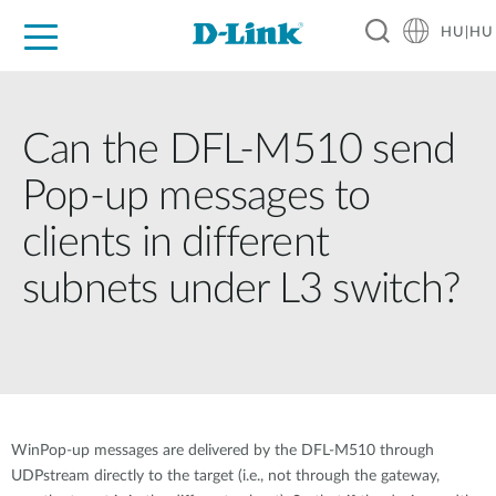
HU|HU
Otthoni Megoldások
Üzleti Megoldások
Ipar
Támogatás
Resources
Partnerek
Can the DFL-M510 send
Pop-up messages to
clients in different
subnets under L3 switch?
WinPop-up messages are delivered by the DFL-M510 through
UDPstream directly to the target (i.e., not through the gateway,