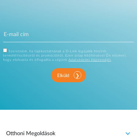
Szeretném, ha tájékoztatnának a D-Link legújabb híreiről,
termékfrissítésiről és promócióiról. Ezen űrlap kitöltésével Ön elismeri,
hogy elolvasta és elfogadta a cégünk
Adatvédelmi Házirendjét
.
Elküld
Otthoni Megoldások