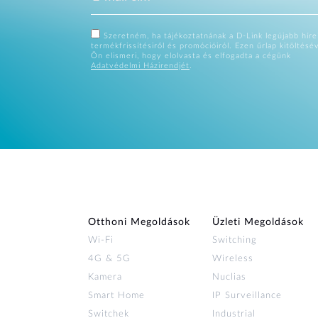
Szeretném, ha tájékoztatnának a D-Link legújabb hírei
termékfrissítésiről és promócióiról. Ezen űrlap kitöltésé
Ön elismeri, hogy elolvasta és elfogadta a cégünk
Adatvédelmi Házirendjét
.
Otthoni Megoldások
Üzleti Megoldások
Wi‑Fi
Switching
4G & 5G
Wireless
Kamera
Nuclias
Smart Home
IP Surveillance
Switchek
Industrial