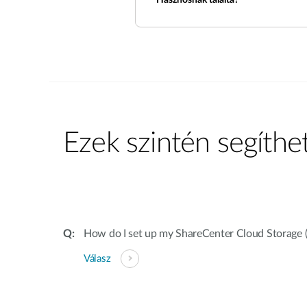
Hasznosnak találta?
Ezek szintén segíthe
How do I set up my ShareCenter Cloud Storage 
Válasz