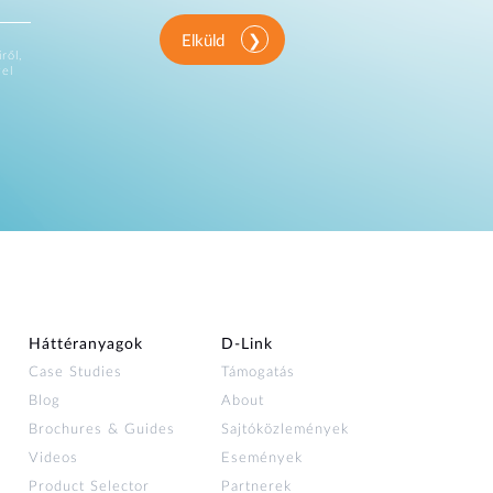
Elküld
ről,
vel
Háttéranyagok
D‑Link
Case Studies
Támogatás
Blog
About
Brochures & Guides
Sajtóközlemények
Videos
Események
Product Selector
Partnerek