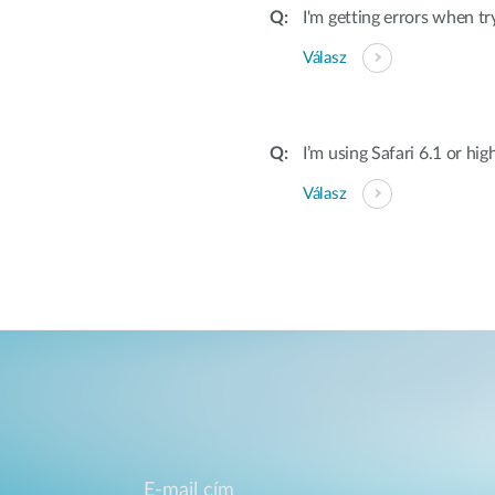
I'm getting errors when t
Válasz
I’m using Safari 6.1 or hig
Válasz