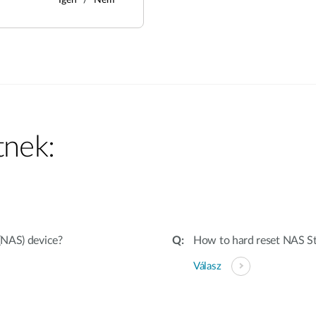
Igen
Nem
tnek:
(NAS) device?
How to hard reset NAS Sto
Válasz