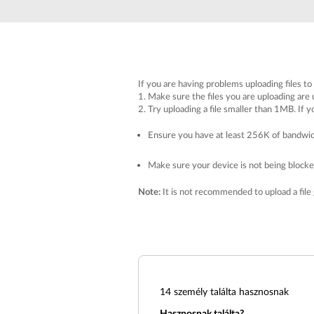
Nem
managelhető
Switchek
PoE Switch
If you are having problems uploading files t
1. Make sure the files you are uploading are
Kiegészítők
Management
Hol
2. Try uploading a file smaller than 1MB. If y
kapható
Media
Cloud
Ensure you have at least 256K of bandwid
konverter
hálózati
management
Akzív optika
Make sure your device is not being blocked
Hálózati
DAC kábel
vezérlő
Note:
It is not recommended to upload a file 
PoE Adapter
14
személy találta hasznosnak