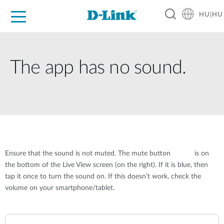
HU|HU
Otthoni Megoldások
Üzleti Megoldások
Ipar
Támogatás
Resources
Partnerek
The app has no sound.
Ensure that the sound is not muted. The mute button
is on
the bottom of the Live View screen (on the right). If it is blue, then
tap it once to turn the sound on. If this doesn’t work, check the
volume on your smartphone/tablet.