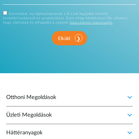
Szeretném, ha tájékoztatnának a D-Link legújabb híreiről,
termékfrissítésiről és promócióiról. Ezen űrlap kitöltésével Ön elismeri,
hogy elolvasta és elfogadta a cégünk
Adatvédelmi Házirendjét
.
Elküld
Otthoni Megoldások
Üzleti Megoldások
Háttéranyagok