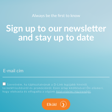
Always be the first to know
Sign up to our newsletter
and stay up to date
Szeretném, ha tájékoztatnának a D-Link legújabb híreiről,
termékfrissítésiről és promócióiról. Ezen űrlap kitöltésével Ön elismeri,
hogy elolvasta és elfogadta a cégünk
Adatvédelmi Házirendjét
.
Elküld