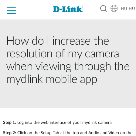
HU|HU
Otthoni Megoldások
Üzleti Megoldások
Ipar
Támogatás
Resources
Partnerek
How do I increase the
resolution of my camera
when viewing through the
mydlink mobile app
Step 1:
Log into the web interface of your mydlink camera
Step 2:
Click on the Setup Tab at the top and Audio and Video on the