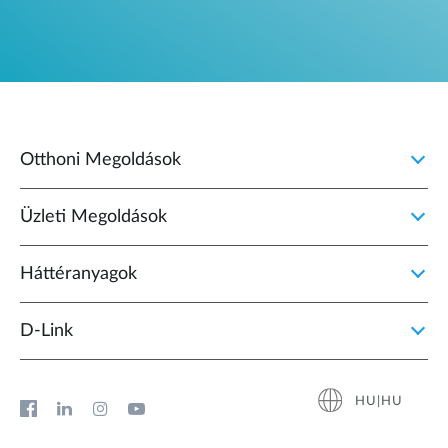
Otthoni Megoldások
Üzleti Megoldások
Háttéranyagok
D‑Link
HU|HU