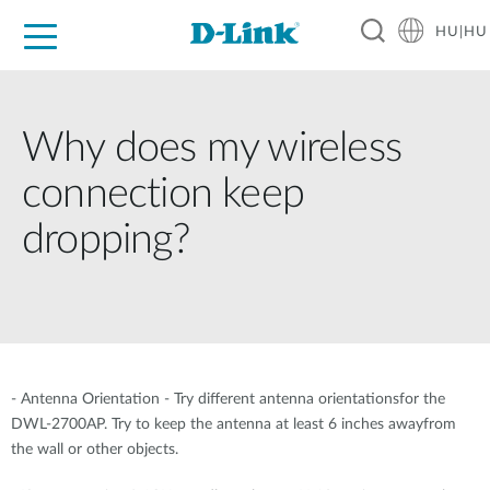
HU|HU
Otthoni Megoldások
Üzleti Megoldások
Ipar
Támogatás
Resources
Partnerek
Why does my wireless
connection keep
dropping?
- Antenna Orientation - Try different antenna orientationsfor the
DWL-2700AP. Try to keep the antenna at least 6 inches awayfrom
the wall or other objects.