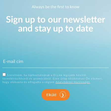
Always be the first to know
Sign up to our newsletter
and stay up to date
Szeretném, ha tájékoztatnának a D-Link legújabb híreiről,
termékfrissítésiről és promócióiról. Ezen űrlap kitöltésével Ön elismeri,
hogy elolvasta és elfogadta a cégünk
Adatvédelmi Házirendjét
.
Elküld