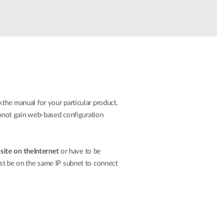
automatizálás
Okos
oszlopok
kthe manual for your particular product.
nnot gain web-based configuration
site on theInternet
or have to be
ust be on the same IP subnet to connect