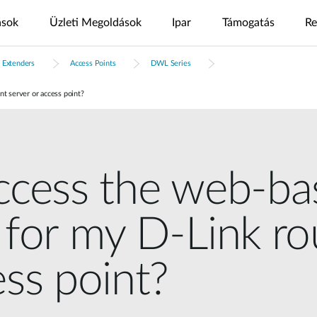
ások
Üzleti Megoldások
Ipar
Támogatás
Re
 Extenders
Access Points
DWL Series
s
nt
4G/5G megoldások
Letöltőközpont
Esettanulmányok
Nuclias
Nuclias az
Nuclias
Nuclias
Nuclias
Kamerák
GYIK
Videók
Nuclias
SOHO
iparban
Connect
M2M
Hyper
Surveillance
nt server or access point?
ODU/IDU
Beltéri IP kamera
nt
Biztonságos
Single Site
Egy
WAN
Több
Egyszerű IP
Beltéri CPE
Kültéri IP kamera
Internet
Network
telephelyes
Extension
telephelyes
megfigyelés
Segítségre van szüksége?
Támogatási oldal
tő
elérés
hálózatok
hálózatok
Hordozható HotSpot
mydlink App
Distributed
Remote
Integrált
Network
Aggregációs
Access
Core
Központosított
USB adapter
access the web-b
videó
megoldások
megoldások
IP
High-Speed
Surveillance
megfigyelés
megifgyelés
Network
IDM
Egységes
IIoT &
Vendég Wi-
felhasználókezelés
hálózati
Egységes,
PoE
Telemetry
Fi
áttekinthetőség
több
 for my D-Link ro
Network
telephelyes
In-Vehicle
Hol kapható
megfigyelés
ess point?