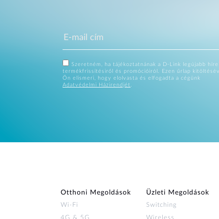
Szeretném, ha tájékoztatnának a D-Link legújabb hírei
termékfrissítésiről és promócióiról. Ezen űrlap kitöltésé
Ön elismeri, hogy elolvasta és elfogadta a cégünk
Adatvédelmi Házirendjét
.
Otthoni Megoldások
Üzleti Megoldások
Wi‑Fi
Switching
4G & 5G
Wireless