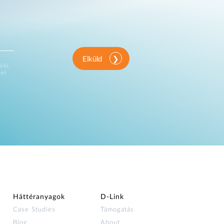
Elküld
ről,
vel
Háttéranyagok
D‑Link
Case Studies
Támogatás
Blog
About