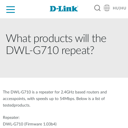
HU|HU
Otthoni Megoldások
Üzleti Megoldások
Ipar
Támogatás
Resources
Partnerek
What products will the
DWL-G710 repeat?
The DWL-G710 is a repeater for 2.4GHz based routers and
accesspoints, with speeds up to 54Mbps. Below is a list of
testedproducts.
Repeater:
DWL-G710 (Firmware 1.03b4)