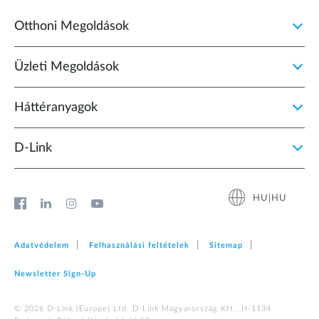
Otthoni Megoldások
Üzleti Megoldások
Háttéranyagok
D‑Link
HU|HU
Adatvédelem
Felhasználási feltételek
Sitemap
Newsletter Sign‑Up
© 2026 D‑Link (Europe) Ltd. D-Link Magyarország Kft., H-1134