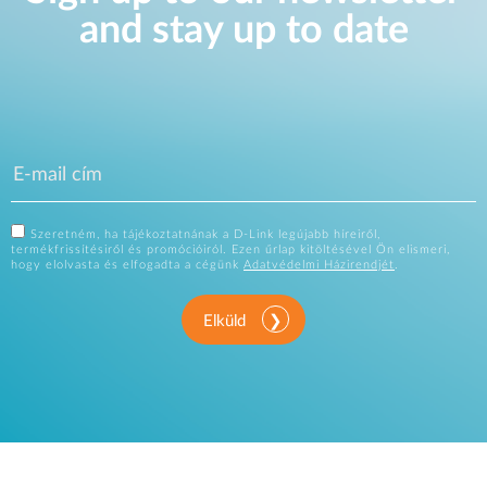
and stay up to date
Szeretném, ha tájékoztatnának a D-Link legújabb híreiről,
termékfrissítésiről és promócióiról. Ezen űrlap kitöltésével Ön elismeri,
hogy elolvasta és elfogadta a cégünk
Adatvédelmi Házirendjét
.
Elküld