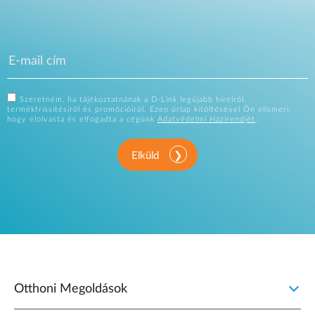
Szeretném, ha tájékoztatnának a D-Link legújabb híreiről,
termékfrissítésiről és promócióiról. Ezen űrlap kitöltésével Ön elismeri,
hogy elolvasta és elfogadta a cégünk
Adatvédelmi Házirendjét
.
Elküld
Otthoni Megoldások