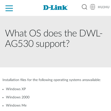
HU|HU
Otthoni Megoldások
Üzleti Megoldások
Ipar
Támogatás
Resources
Partnerek
What OS does the DWL-
AG530 support?
Installation files for the following operating systems areavailable:
Windows XP
Windows 2000
Windows Me