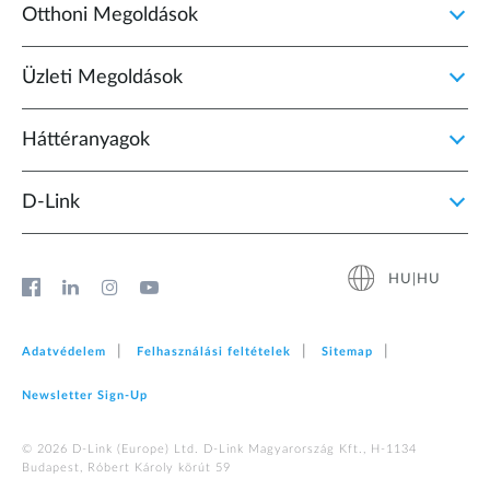
Otthoni Megoldások
Üzleti Megoldások
Háttéranyagok
D‑Link
HU|HU
Adatvédelem
Felhasználási feltételek
Sitemap
Newsletter Sign‑Up
© 2026 D‑Link (Europe) Ltd. D-Link Magyarország Kft., H-1134
Budapest, Róbert Károly körút 59