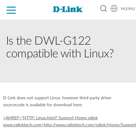
HU|HU
Otthoni Megoldások
Üzleti Megoldások
Ipar
Támogatás
Resources
Partnerek
Is the DWL-G122
compatible with Linux?
D-Link does not support Linux, however third-party driver
sourcecode is available for download here:
<AHREF="HTTP: Linux.html? Support Home ralink
www.ralinktech.com>http://www.ralinktech.com/ralink/Home/Support