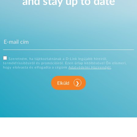
and stay up to date
Szeretném, ha tájékoztatnának a D-Link legújabb híreiről,
termékfrissítésiről és promócióiról. Ezen űrlap kitöltésével Ön elismeri,
hogy elolvasta és elfogadta a cégünk
Adatvédelmi Házirendjét
.
Elküld