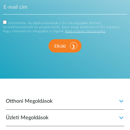
Szeretném, ha tájékoztatnának a D-Link legújabb híreiről,
termékfrissítésiről és promócióiról. Ezen űrlap kitöltésével Ön elismeri,
hogy elolvasta és elfogadta a cégünk
Adatvédelmi Házirendjét
.
Elküld
Otthoni Megoldások
Üzleti Megoldások