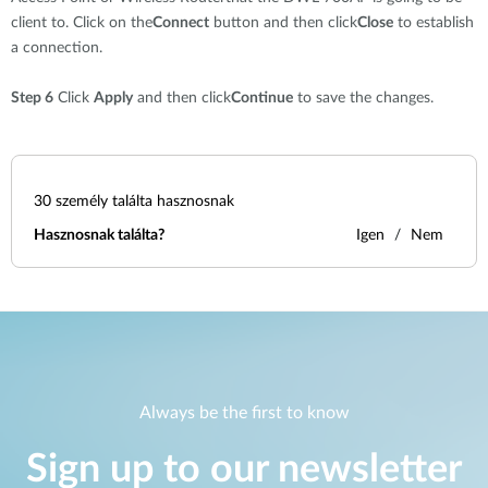
client to. Click on the
Connect
button and then click
Close
to establish
a connection.
Step 6
Click
Apply
and then click
Continue
to save the changes.
30
személy találta hasznosnak
Hasznosnak találta?
Igen
Nem
Always be the first to know
Sign up to our newsletter