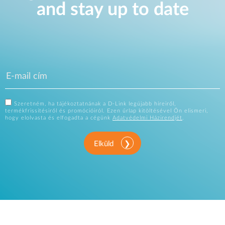
and stay up to date
Szeretném, ha tájékoztatnának a D-Link legújabb híreiről,
termékfrissítésiről és promócióiról. Ezen űrlap kitöltésével Ön elismeri,
hogy elolvasta és elfogadta a cégünk
Adatvédelmi Házirendjét
.
Elküld