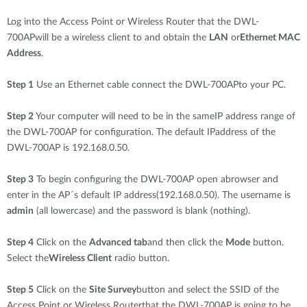
Log into the Access Point or Wireless Router that the DWL-
700APwill be a wireless client to and obtain the
LAN
or
Ethernet MAC
Address
.
Step 1
Use an Ethernet cable connect the DWL-700APto your PC.
Step 2
Your computer will need to be in the sameIP address range of
the DWL-700AP for configuration. The default IPaddress of the
DWL-700AP is 192.168.0.50.
Step 3
To begin configuring the DWL-700AP open abrowser and
enter in the AP´s default IP address(192.168.0.50). The username is
admin
(all lowercase) and the password is blank (nothing).
Step 4
Click on the
Advanced tab
and then click the
Mode
button.
Select the
Wireless Client
radio button.
Step 5
Click on the
Site Survey
button and select the SSID of the
Access Point or Wireless Routerthat the DWL-700AP is going to be