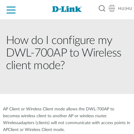
HU|HU
Otthoni Megoldások
Üzleti Megoldások
Ipar
Támogatás
Resources
Partnerek
How do I configure my
DWL-700AP to Wireless
client mode?
AP Client or Wireless Client mode allows the DWL-700AP to
becomea wireless client to another AP or wireless router.
Wirelessadapters (clients) will not communicate with access points in
APClient or Wireless Client mode.