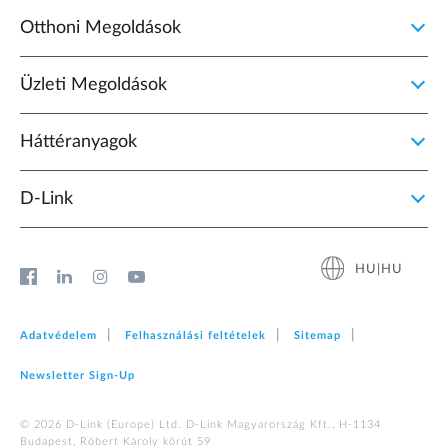
Otthoni Megoldások
Üzleti Megoldások
Háttéranyagok
D‑Link
HU|HU
Adatvédelem
Felhasználási feltételek
Sitemap
Newsletter Sign‑Up
© 2026 D‑Link (Europe) Ltd. D-Link Magyarország Kft., H-1134
Budapest, Róbert Károly körút 59