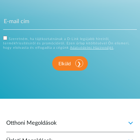
Szeretném, ha tájékoztatnának a D-Link legújabb híreiről,
termékfrissítésiről és promócióiról. Ezen űrlap kitöltésével Ön elismeri,
hogy elolvasta és elfogadta a cégünk
Adatvédelmi Házirendjét
.
Elküld
Otthoni Megoldások