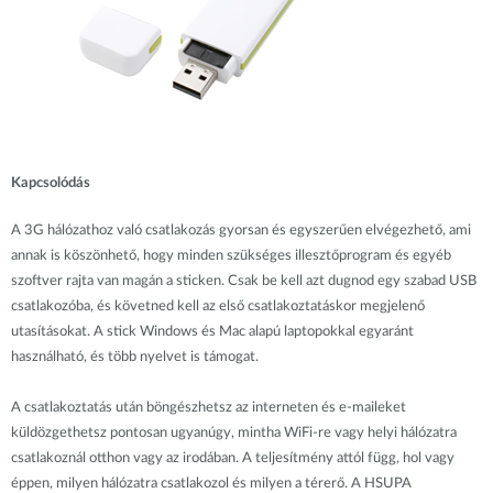
Kapcsolódás
A 3G hálózathoz való csatlakozás gyorsan és egyszerűen elvégezhető, ami
annak is köszönhető, hogy minden szükséges illesztőprogram és egyéb
szoftver rajta van magán a sticken. Csak be kell azt dugnod egy szabad USB
csatlakozóba, és követned kell az első csatlakoztatáskor megjelenő
utasításokat. A stick Windows és Mac alapú laptopokkal egyaránt
használható, és több nyelvet is támogat.
A csatlakoztatás után böngészhetsz az interneten és e-maileket
küldözgethetsz pontosan ugyanúgy, mintha WiFi-re vagy helyi hálózatra
csatlakoznál otthon vagy az irodában. A teljesítmény attól függ, hol vagy
éppen, milyen hálózatra csatlakozol és milyen a térerő. A HSUPA