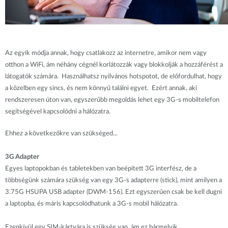
Az egyik módja annak, hogy csatlakozz az internetre, amikor nem vagy
otthon a WiFi, ám néhány cégnél korlátozzák vagy blokkolják a hozzáférést a
látogatók számára. Használhatsz nyilvános hotspotot, de előfordulhat, hogy
a közelben egy sincs, és nem könnyű találni egyet. Ezért annak, aki
rendszeresen úton van, egyszerűbb megoldás lehet egy 3G-s mobiltelefon
segítségével kapcsolódni a hálózatra.
Ehhez a következőkre van szükséged...
3G Adapter
Egyes laptopokban és tabletekben van beépített 3G interfész, de a
többségünk számára szükség van egy 3G-s adapterre (stick), mint amilyen a
3.75G HSUPA USB adapter (DWM-156). Ezt egyszerűen csak be kell dugni
a laptopba, és máris kapcsolódhatunk a 3G-s mobil hálózatra.
Ezenkívül egy SIM-kártyára is szükség van, ám ez bármelyik