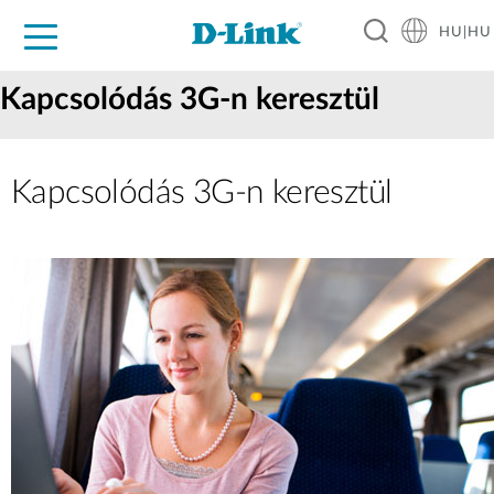
HU|HU
Otthoni Megoldások
Üzleti Megoldások
Ipar
Támogatás
Resources
Partnerek
Kapcsolódás 3G-n keresztül
Kapcsolódás 3G‑n keresztül