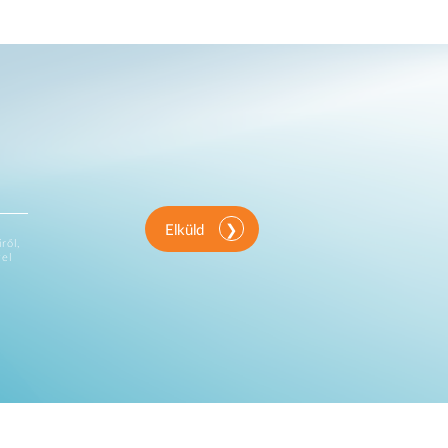
Elküld
ről,
vel