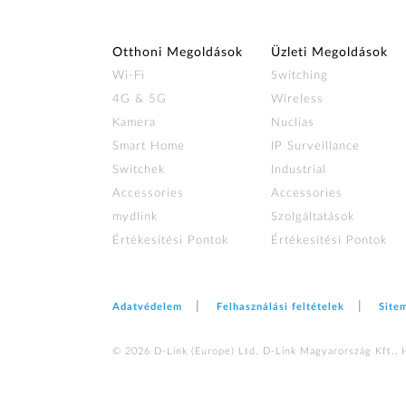
Otthoni Megoldások
Üzleti Megoldások
Wi‑Fi
Switching
4G & 5G
Wireless
Kamera
Nuclias
Smart Home
IP Surveillance
Switchek
Industrial
Accessories
Accessories
mydlink
Szolgáltatások
Értékesítési Pontok
Értékesítési Pontok
Adatvédelem
Felhasználási feltételek
Site
© 2026 D‑Link (Europe) Ltd. D-Link Magyarország Kft., 