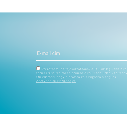
Szeretném, ha tájékoztatnának a D-Link legújabb hírei
termékfrissítésiről és promócióiról. Ezen űrlap kitöltésé
Ön elismeri, hogy elolvasta és elfogadta a cégünk
Adatvédelmi Házirendjét
.