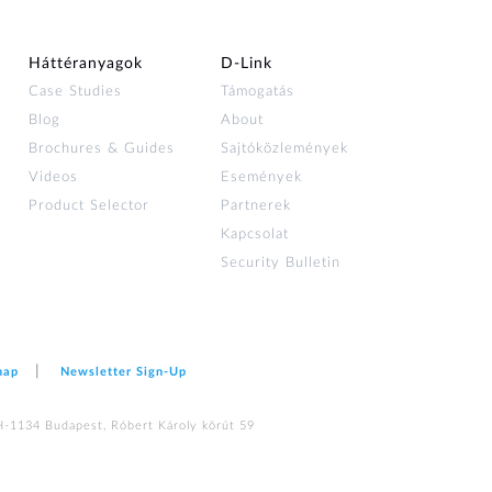
Háttéranyagok
D‑Link
Case Studies
Támogatás
Blog
About
Brochures & Guides
Sajtóközlemények
Videos
Események
Product Selector
Partnerek
Kapcsolat
Security Bulletin
map
Newsletter Sign‑Up
H-1134 Budapest, Róbert Károly körút 59