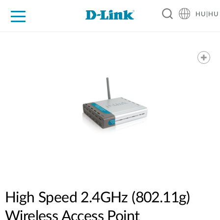
HU|HU
Otthoni Megoldások
Üzleti Megoldások
Ipar
Támogatás
Resources
Partnerek
High Speed 2.4GHz (802.11g)
Wireless Access Point