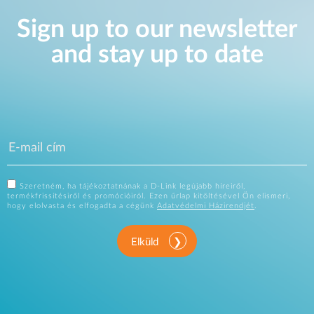
Sign up to our newsletter
and stay up to date
Szeretném, ha tájékoztatnának a D-Link legújabb híreiről,
termékfrissítésiről és promócióiról. Ezen űrlap kitöltésével Ön elismeri,
hogy elolvasta és elfogadta a cégünk
Adatvédelmi Házirendjét
.
Elküld