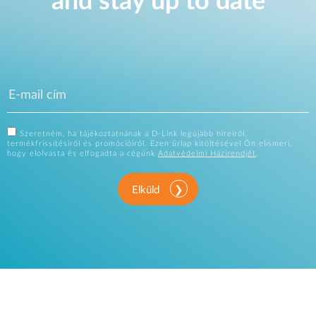
and stay up to date
Szeretném, ha tájékoztatnának a D-Link legújabb híreiről,
termékfrissítésiről és promócióiról. Ezen űrlap kitöltésével Ön elismeri,
hogy elolvasta és elfogadta a cégünk
Adatvédelmi Házirendjét
.
Elküld