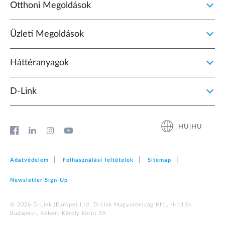
Otthoni Megoldások
Üzleti Megoldások
Háttéranyagok
D‑Link
HU|HU
Adatvédelem
Felhasználási feltételek
Sitemap
Newsletter Sign‑Up
© 2026 D‑Link (Europe) Ltd. D-Link Magyarország Kft., H-1134
Budapest, Róbert Károly körút 59