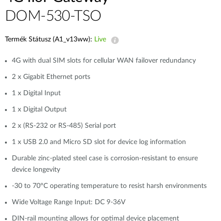
DOM-530-TSO
Termék Státusz (A1_v13ww):
Live
​4G with dual SIM slots for cellular WAN failover redundancy
2 x Gigabit Ethernet ports
1 x Digital Input
1 x Digital Output
2 x (RS-232 or RS-485) Serial port
1 x USB 2.0 and Micro SD slot for device log information
Durable zinc-plated steel case is corrosion-resistant to ensure
device longevity
-30 to 70°C operating temperature to resist harsh environments
Wide Voltage Range Input: DC 9-36V
DIN-rail mounting allows for optimal device placement