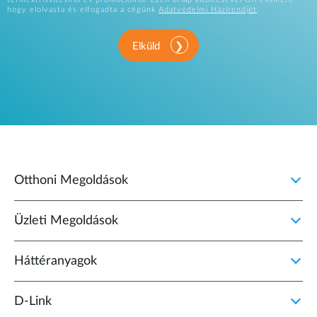
hogy elolvasta és elfogadta a cégünk
Adatvédelmi Házirendjét
.
Elküld
Otthoni Megoldások
Üzleti Megoldások
Háttéranyagok
D‑Link