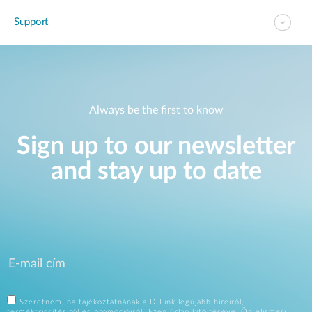
Support
Always be the first to know
Sign up to our newsletter
and stay up to date
Szeretném, ha tájékoztatnának a D-Link legújabb híreiről,
termékfrissítésiről és promócióiról. Ezen űrlap kitöltésével Ön elismeri,