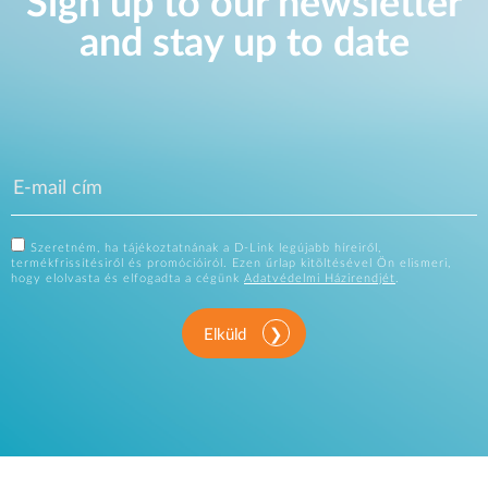
Sign up to our newsletter
and stay up to date
Szeretném, ha tájékoztatnának a D-Link legújabb híreiről,
termékfrissítésiről és promócióiról. Ezen űrlap kitöltésével Ön elismeri,
hogy elolvasta és elfogadta a cégünk
Adatvédelmi Házirendjét
.
Elküld