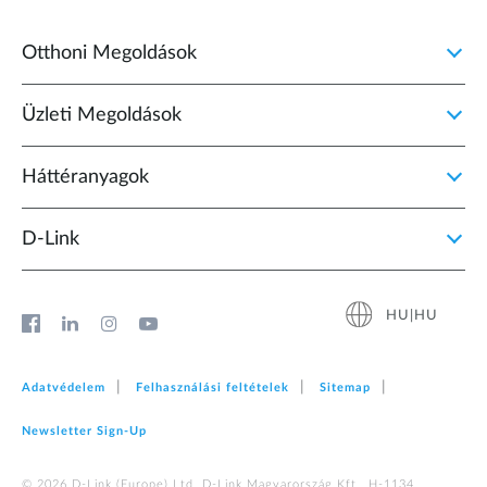
Otthoni Megoldások
Üzleti Megoldások
Háttéranyagok
D‑Link
HU|HU
Adatvédelem
Felhasználási feltételek
Sitemap
Newsletter Sign‑Up
© 2026 D‑Link (Europe) Ltd. D-Link Magyarország Kft., H-1134