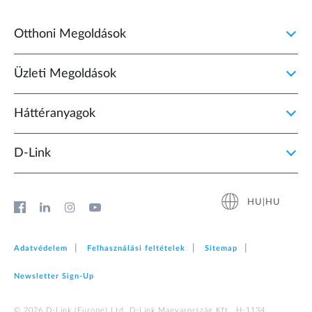
Otthoni Megoldások
Üzleti Megoldások
Háttéranyagok
D‑Link
HU|HU
Adatvédelem
Felhasználási feltételek
Sitemap
Newsletter Sign‑Up
© 2026 D‑Link (Europe) Ltd. D-Link Magyarország Kft., H-1134