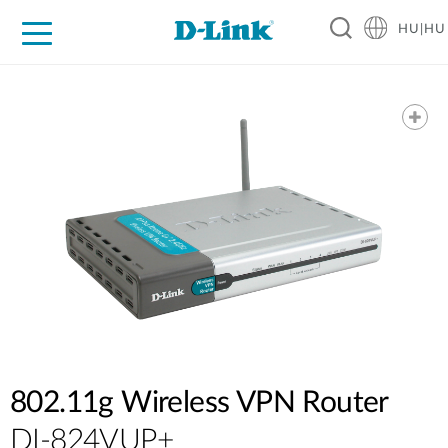
HU|HU
Otthoni Megoldások
Üzleti Megoldások
Ipar
Támogatás
Resources
Partnerek
802.11g Wireless VPN Router
DI-824VUP+